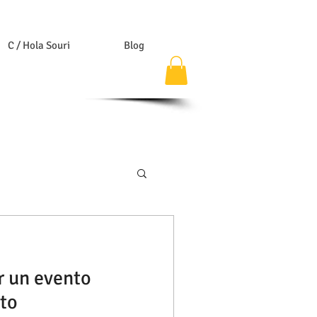
C / Hola Souri
Blog
r un evento
cto